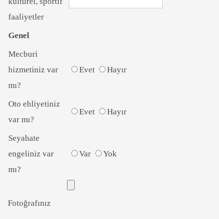
kültürel, sportif
faaliyetler
Genel
Mecburi
hizmetiniz var
Evet
Hayır
mı?
Oto ehliyetiniz
Evet
Hayır
var mı?
Seyahate
engeliniz var
Var
Yok
mı?
Fotoğrafınız