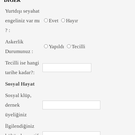
DİĞER
Yurtdışı seyahat
engeliniz var mı
Evet
Hayır
? :
Askerlik
Yapıldı
Tecilli
Durumunuz :
Tecilli ise hangi
tarihe kadar?:
Sosyal Hayat
Sosyal klüp,
dernek
üyeliğiniz
İlgilendiğiniz